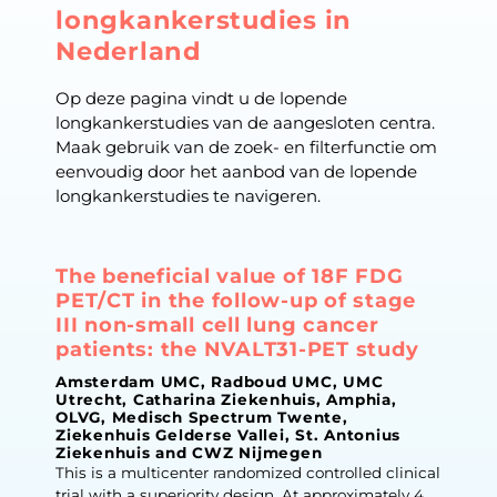
longkankerstudies in
Nederland
Op deze pagina vindt u de lopende
longkankerstudies van de aangesloten centra.
Maak gebruik van de zoek- en filterfunctie om
eenvoudig door het aanbod van de lopende
longkankerstudies te navigeren.
The beneficial value of 18F FDG
PET/CT in the follow-up of stage
III non-small cell lung cancer
patients: the NVALT31-PET study
Amsterdam UMC, Radboud UMC, UMC
Utrecht, Catharina Ziekenhuis, Amphia,
OLVG, Medisch Spectrum Twente,
Ziekenhuis Gelderse Vallei, St. Antonius
Ziekenhuis and CWZ Nijmegen
This is a multicenter randomized controlled clinical
trial with a superiority design. At approximately 4