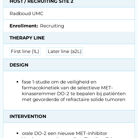
HOST / RECRUITING SITE 2
Radboud UMC
Enrollment
Recruiting
THERAPY LINE
First line (1L)
Later line (≥2L)
DESIGN
fase 1-studie om de veiligheid en
farmacokinetiek van de selectieve MET-
kinaseremmer DO-2 te bepalen bij patiënten
met gevorderde of refractaire solide tumoren
INTERVENTION
orale DO-2 een nieuwe MET-inhibitor