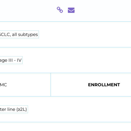
CLC, all subtypes
age III - IV
UMC
ENROLLMENT
ter line (≥2L)