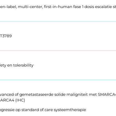
n-label, multi-center, first-in-human fase 1 dosis escalatie s
T3789
ety en tolerability
vanced of gemetastaseerde solide maligniteit met SMARCA4 
ARCA4 (IHC)
ogressie op standard of care systeemtherapie